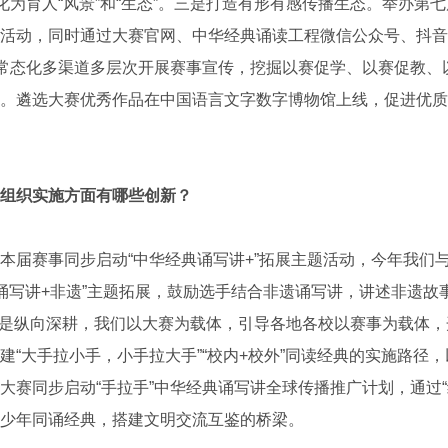
转化为育人“风景”和“生态”。三是打造有形有感传播生态。举办第
活动，同时通过大赛官网、中华经典诵读工程微信公众号、抖音
，常态化多渠道多层次开展赛事宣传，挖掘以赛促学、以赛促教、
。遴选大赛优秀作品在中国语言文字数字博物馆上线，促进优质
组织实施方面有哪些创新？
届赛事同步启动“中华经典诵写讲+”拓展主题活动，今年我们
典诵写讲+非遗”主题拓展，鼓励选手结合非遗诵写讲，讲述非遗故
二是纵向深耕，我们以大赛为载体，引导各地各校以赛事为载体
建“大手拉小手，小手拉大手”“校内+校外”同读经典的实施路径
赛同步启动“手拉手”中华经典诵写讲全球传播推广计划，通过“线
少年同诵经典，搭建文明交流互鉴的桥梁。