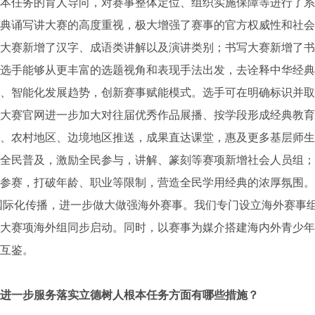
本任务的育人导向，对赛事整体定位、组织实施保障等进行了系
典诵写讲大赛的高度重视，极大增强了赛事的官方权威性和社会
大赛新增了汉字、成语类讲解以及演讲类别；书写大赛新增了书
选手能够从更丰富的选题视角和表现手法出发，去诠释中华经典
、智能化发展趋势，创新赛事赋能模式。选手可在明确标识并取
大赛官网进一步加大对往届优秀作品展播、按学段形成经典教育
、农村地区、边境地区推送，成果直达课堂，惠及更多基层师生
全民普及，激励全民参与，讲解、篆刻等赛项新增社会人员组；
参赛，打破年龄、职业等限制，营造全民学用经典的浓厚氛围。
国际化传播，进一步做大做强海外赛事。我们专门设立海外赛事
大赛项海外组同步启动。同时，以赛事为媒介搭建海内外青少年
互鉴。
进一步服务落实立德树人根本任务方面有哪些措施？