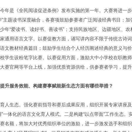
年是《全民阅读促进条例》发布实施的第一年。大赛将进一步
华”主题读书深度融合，各赛项鼓励参赛者广泛阅读经典书目；加
少年“爱读书、读好书、善读书”；支持民族地区、边疆地区、农
家通用语言文字。以赛促教方面，诵写讲内容不限于传统古诗词
语文教材经典篇目；鼓励学生结合个人经历阐述经典的意义与价
校学生设粉笔字比赛。以赛促用方面，激励大中小学校在职教师
大赛官网等平台上线，加强优质资源供给，供参赛者学习，提升
提升服务效能、构建赛事赋能新生态方面有哪些举措？
人生态。强化赛前指导和赛后成果应用，组织开展专家讲座及
用”一体化的语言文化育人模式。二是构建“以点带面”工作生态。
赛名额，将加大对优秀组织单位的激励，进一步激发选手和组织