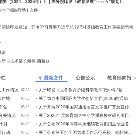
（2024—2035年）》
|
国务院印发《教育发展“十五五”规划》
中学”领航行动
|
文件
部党组印发通知，部署学习贯彻习近平总书记对基础教育工作重要指示精
开
讨班
新与技术部长佩妮·西蒙兹
专栏
最新文件
公告公示
战线联播
教育部简报
>
助工作情况
关于印发《义务教育阶段科学教育“做中学”领...
07-28
地...
关于举办中国国际大学生创新大赛(2026)的通知
05-26
...
关于开展2026年国家通用语言文字推广普及宣传...
05-13
有关情况
关于2026年度教育部大中小学课程教材研究项目...
05-07
...
关于公布2026年高等学历继续教育拟招生专业备...
04-10
动...
关于公布第五批全国党建工作示范高校、标杆院...
03-23