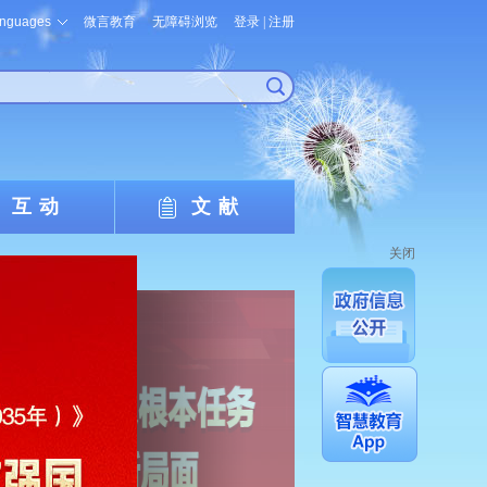
nguages
微言教育
无障碍浏览
登录
|
注册
互动
文献
关闭