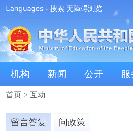
Languages
搜索
无障碍浏览
机构
新闻
公开
服
首页
>
互动
留言答复
问政策