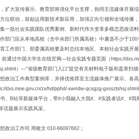
扩大宣传展示。教育部将强化平台支撑，协同主流媒体开展综
方位联动，鼓励运用新技术新应用，加强正向引领和全域传播，
集一批社会实践团队优秀案例、新时代伟大变革多模态思政语料
作部门应从本地高校（含中央部门所属高校）中遴选不少于100
育工作部门、部委属高校要及时总结本地区、本校社会实践开展
过中国大学生在线官网—社会实践专题页面（https://dxs.moe.gov.
gxssztshsj.shtml）—“省级教育部门入口”提交有关材料电子版和盖
想政治工作典型案例库，并择优推荐至主流媒体推广展示。各高
dxs.moe.gov.cn/zx/hd/pphd/-xwrrdw-qcxgzg-gxssztsh
书、B站等新媒体平台，带#小我融入大我#、#实践者说#、#我
#等话题展示实践风采。
工作司 周敬文 010-66097662；