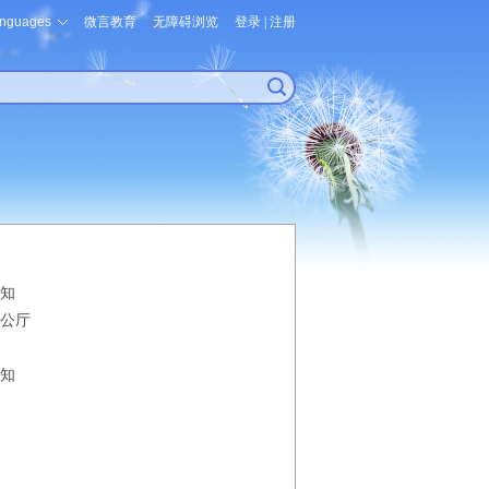
nguages
微言教育
无障碍浏览
登录
|
注册
通知
公厅
通知