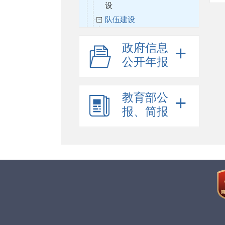
设
队伍建设
高等学校思政工作队伍建设
相关政策文件
政府信息
+
高等学校思政工作队伍建设
公开年报
相关活动、培训、通知、活
动结果
教育部公
+
先优选树
报、简报
高校基层党组织建设
高等学校宣传思想
高等学校统战工作
高等学校校园安全建设
思想政治理论课教学资源建
设
思想政治理论课教师队伍建
设
思想政治理论课教学