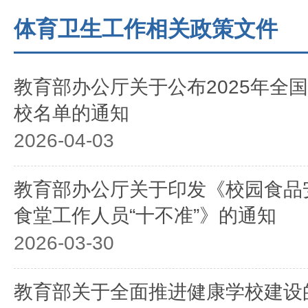
体育卫生工作相关政策文件
教育部办公厅关于公布2025年全
校名单的通知
2026-04-03
教育部办公厅关于印发《校园食品安
食堂工作人员“十不准”》的通知
2026-03-30
教育部关于全面推进健康学校建设