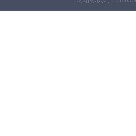
教育部办公厅关于公布2024年度
学校名单的通知
2025-06-12
教育部办公厅关于开展第10个全
动的通知
2025-02-24
教育部办公厅关于印发《中小学校
管理工作指引》的通知
2024-11-22