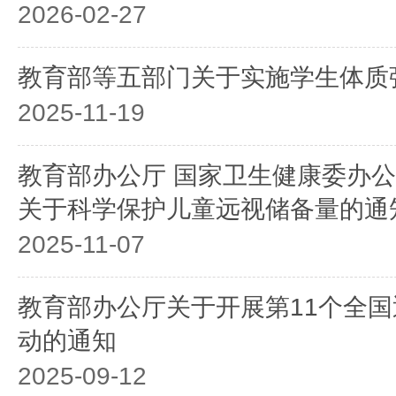
2026-02-27
教育部等五部门关于实施学生体质
2025-11-19
教育部办公厅 国家卫生健康委办公
关于科学保护儿童远视储备量的通
2025-11-07
教育部办公厅关于开展第11个全
动的通知
2025-09-12